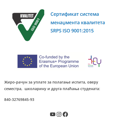
Жиро-рачун за уплате за полагање испита, оверу
семестра, школарину и друга плаћања студената:
840-32769845-93
YouTube
Instagram
Facebook