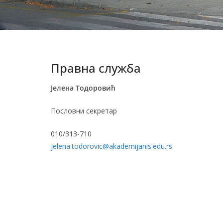
Правна служба
Јелена Тодоровић
Пословни секретар
010/313-710
jelena.todorovic@akademijanis.edu.rs