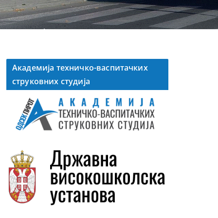
Академија техничко-васпитачких
струковних студија