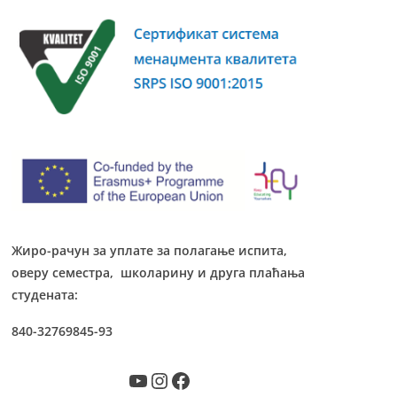
Жиро-рачун за уплате за полагање испита,
оверу семестра, школарину и друга плаћања
студената:
840-32769845-93
YouTube
Instagram
Facebook