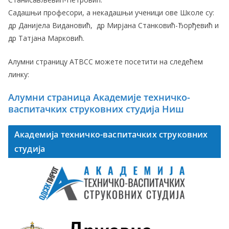
Садашњи професори, а некадашњи ученици ове Школе су:
др Данијела Видановић, др Мирјана Станковић-Ђорђевић и
др Татјана Марковић.
Алумни страницу АТВСС можете посетити на следећем
линку:
Алумни страницa Академије техничко-
васпитачких струковних студија Ниш
Академија техничко-васпитачких струковних
студија