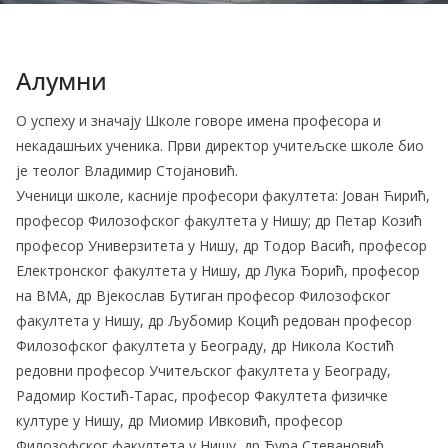
Алумни
О успеху и значају Школе говоре имена професора и
некадашњих ученика. Први директор учитељске школе био
је теолог Владимир Стојановић.
Ученици школе, касније професори факултета: Јован Ћирић,
професор Филозофског факултета у Нишу; др Петар Козић
професор Универзитета у Нишу, др Тодор Васић, професор
Електронског факултета у Нишу, др Лука Ђорић, професор
на ВМА, др Вјекослав Бутиган професор Филозофског
факултета у Нишу, др Љубомир Коцић редован професор
Филозофског факултета у Београду, др Никола Костић
редовни професор Учитељског факултета у Београду,
Радомир Костић-Тарас, професор Факултета физичке
културе у Нишу, др Миомир Ивковић, професор
Филозофског факултета у Нишу, др Ђура Стевановић,