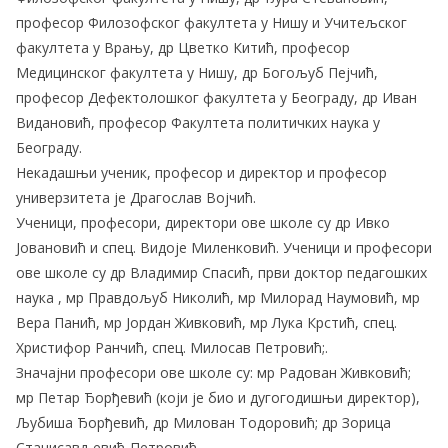
професор Филозофског факултета у Нишу и Учитељског
факултета у Врању, др Цветко Китић, професор
Медицинског факултета у Нишу, др Богољуб Пејчић,
професор Дефектолошког факултета у Београду, др Иван
Видановић, професор Факултета политичких наука у
Београду.
Некадашњи ученик, професор и директор и професор
универзитета је Драгослав Војчић.
Ученици, професори, директори ове школе су др Ивко
Јовановић и спец. Видоје Миленковић. Ученици и професори
ове школе су др Владимир Спасић, први доктор педагошких
наука , мр Правдољуб Николић, мр Милорад Наумовић, мр
Вера Панић, мр Јордан Живковић, мр Лука Крстић, спец.
Христифор Ранчић, спец. Милосав Петровић;.
Значајни професори ове школе су: мр Радован Живковић;
мр Петар Ђорђевић (који је био и дугогодишњи директор),
Љубиша Ђорђевић, др Милован Тодоровић; др Зорица
Станисављевић-Петровић.