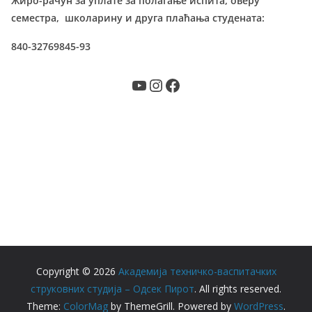
Жиро-рачун за уплате за полагање испита, оверу
семестра, школарину и друга плаћања студената:
840-32769845-93
YouTube
Instagram
Facebook
Copyright © 2026
Академија техничко-васпитачких
струковних студија – Одсек Пирот
. All rights reserved.
Theme:
ColorMag
by ThemeGrill. Powered by
WordPress
.