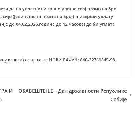
вези да на уплатници тачно упише свој позив на број
асије (Јединствени позив на број) и изврши уплату
сније до 04.02.2026.године до 12
часова) да би уплата
аву испита) се врше на
НОВИ РАЧУН: 840-32769845-93.
ТРА И
ОБАВЕШТЕЊЕ – Дан државности Републике
.
Србије