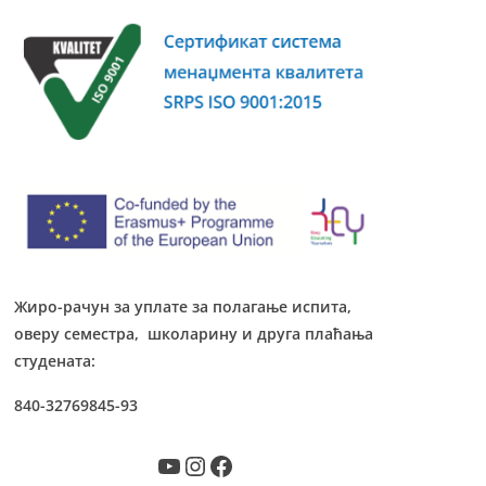
Жиро-рачун за уплате за полагање испита,
оверу семестра, школарину и друга плаћања
студената:
840-32769845-93
YouTube
Instagram
Facebook