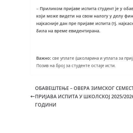
–
Приликом пријаве испита студент је у оба
који може видети на свом налогу у делу фин
најкасније дан пре пријаве испита (тј. најка
била на време евидентирана.
Важно:
све уплате (школарина и уплата за приј
Позив на број за студенте остаје исти.
ОБАВЕШТЕЊЕ – ОВЕРА ЗИМСКОГ СЕМЕС
ПРИЈАВА ИСПИТА У ШКОЛСКОЈ 2025/2026
ГОДИНИ