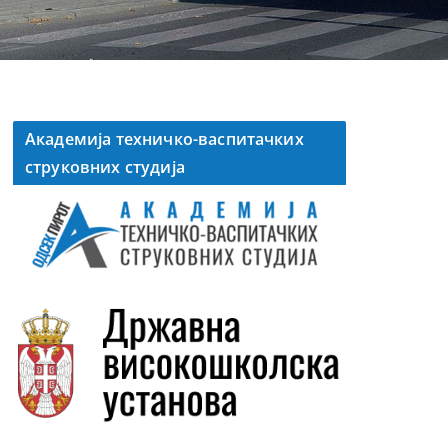
Академија техничко-васпитачких
струковних студија