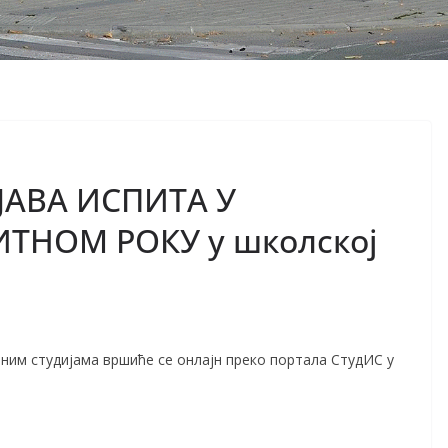
ЈАВА ИСПИТА У
ТНОМ РОКУ у школској
ним студијама вршиће се онлајн преко портала СтудИС у