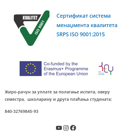
Жиро-рачун за уплате за полагање испита, оверу
семестра, школарину и друга плаћања студената:
840-32769845-93
YouTube
Instagram
Facebook